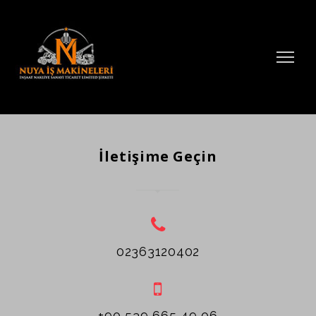
İletişime Geçin
02363120402
+90 539 665 49 06