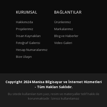
KURUMSAL
BAĞLANTILAR
Hakkımızda
Ürünlerimiz
Projelerimiz
Markalarımız
İnsan Kaynakları
Blog ve Haberler
Fotoğraf Galerisi
Video Galeri
Hesap Numaralarımız
Bize Ulaşın
Copyright 2024 Manisa Bilgisayar ve İnternet Hizmetleri
- Tüm Hakları Saklıdır.
Bu sitede kullanılan tüm yazı, resim ve materyaller telif hakkı ile
korunmaktadır. İzinsiz kullanılamaz